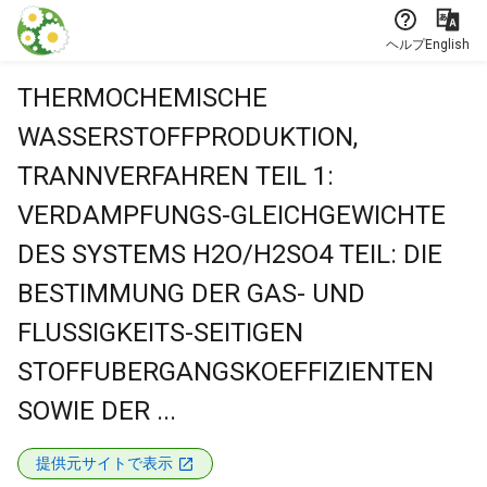
本文に飛ぶ
ヘルプ
English
THERMOCHEMISCHE
WASSERSTOFFPRODUKTION,
TRANNVERFAHREN TEIL 1:
VERDAMPFUNGS-GLEICHGEWICHTE
DES SYSTEMS H2O/H2SO4 TEIL: DIE
BESTIMMUNG DER GAS- UND
FLUSSIGKEITS-SEITIGEN
STOFFUBERGANGSKOEFFIZIENTEN
SOWIE DER ...
提供元サイトで表示