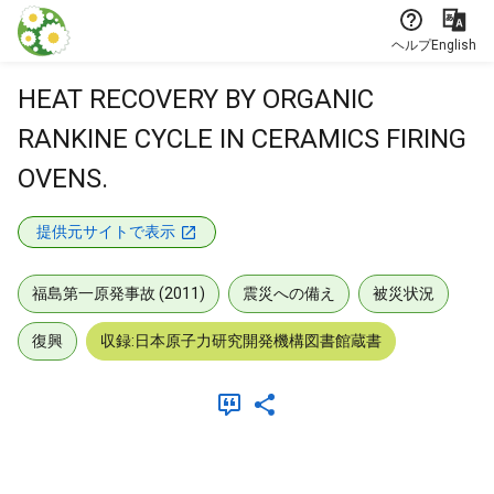
本文に飛ぶ
ヘルプ
English
HEAT RECOVERY BY ORGANIC
RANKINE CYCLE IN CERAMICS FIRING
OVENS.
提供元サイトで表示
福島第一原発事故 (2011)
震災への備え
被災状況
復興
収録:日本原子力研究開発機構図書館蔵書