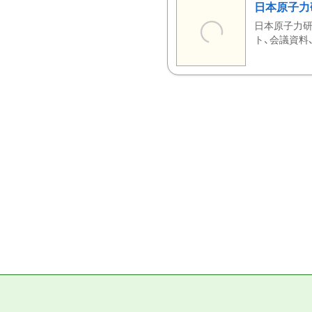
日本原子力
日本原子力研
ト、会議資料、