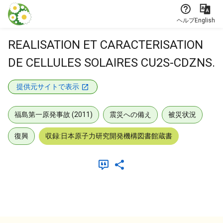
本文に飛ぶ
ヘルプ
English
REALISATION ET CARACTERISATION
DE CELLULES SOLAIRES CU2S-CDZNS.
提供元サイトで表示
福島第一原発事故 (2011)
震災への備え
被災状況
復興
収録:日本原子力研究開発機構図書館蔵書
メタデータ