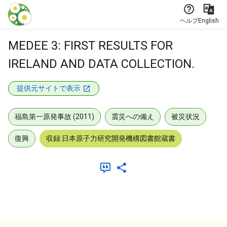
本文に飛ぶ
ヘルプ
English
MEDEE 3: FIRST RESULTS FOR
IRELAND AND DATA COLLECTION.
提供元サイトで表示
福島第一原発事故 (2011)
震災への備え
被災状況
復興
収録:日本原子力研究開発機構図書館蔵書
メタデータ