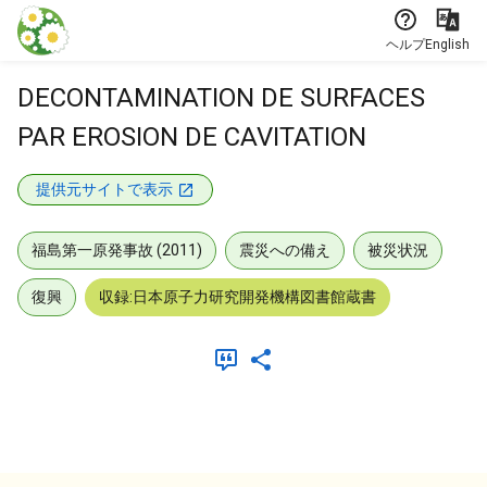
本文に飛ぶ
ヘルプ
English
DECONTAMINATION DE SURFACES
PAR EROSION DE CAVITATION
提供元サイトで表示
福島第一原発事故 (2011)
震災への備え
被災状況
復興
収録:日本原子力研究開発機構図書館蔵書
メタデータ