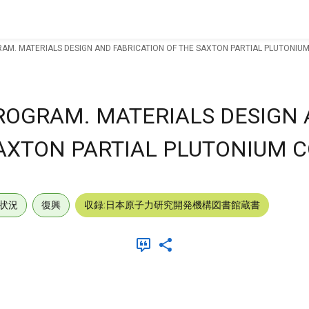
M. MATERIALS DESIGN AND FABRICATION OF THE SAXTON PARTIAL PLUTONIU
ROGRAM. MATERIALS DESIGN
SAXTON PARTIAL PLUTONIUM 
状況
復興
収録:日本原子力研究開発機構図書館蔵書