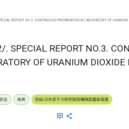
 SPECIAL REPORT NO.3. CONTINUOUS PREPARATION IN LABORATORY OF URANIUM
2/. SPECIAL REPORT NO.3. CO
RATORY OF URANIUM DIOXIDE
状況
復興
収録:日本原子力研究開発機構図書館蔵書