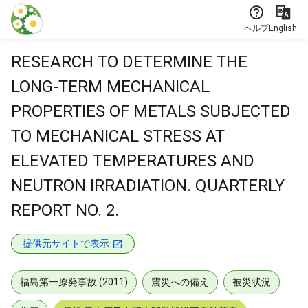
本文に飛ぶ
ヘルプ
English
RESEARCH TO DETERMINE THE
LONG-TERM MECHANICAL
PROPERTIES OF METALS SUBJECTED
TO MECHANICAL STRESS AT
ELEVATED TEMPERATURES AND
NEUTRON IRRADIATION. QUARTERLY
REPORT NO. 2.
提供元サイトで表示
福島第一原発事故 (2011)
震災への備え
被災状況