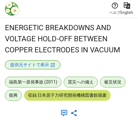
本文に飛ぶ
ヘルプ
English
ENERGETIC BREAKDOWNS AND
VOLTAGE HOLD-OFF BETWEEN
COPPER ELECTRODES IN VACUUM
提供元サイトで表示
福島第一原発事故 (2011)
震災への備え
被災状況
復興
収録:日本原子力研究開発機構図書館蔵書