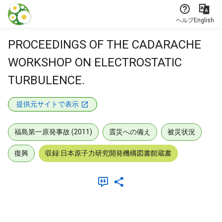
本文に飛ぶ
ヘルプ
English
PROCEEDINGS OF THE CADARACHE
WORKSHOP ON ELECTROSTATIC
TURBULENCE.
提供元サイトで表示
福島第一原発事故 (2011)
震災への備え
被災状況
復興
収録:日本原子力研究開発機構図書館蔵書