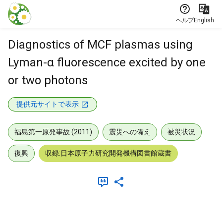
本文に飛ぶ
ヘルプ
English
Diagnostics of MCF plasmas using
Lyman-α fluorescence excited by one
or two photons
提供元サイトで表示
福島第一原発事故 (2011)
震災への備え
被災状況
復興
収録:日本原子力研究開発機構図書館蔵書