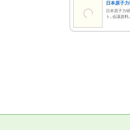
日本原子力
日本原子力研
ト、会議資料、