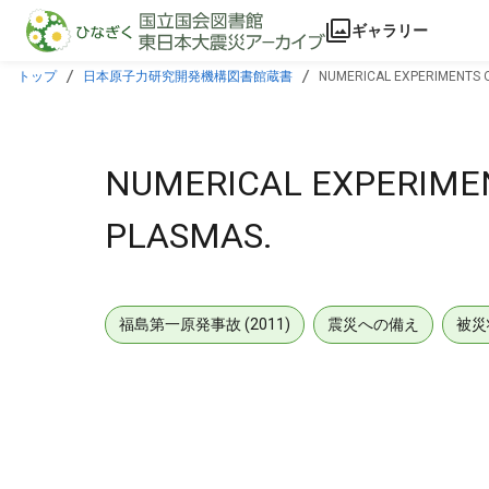
本文に飛ぶ
ギャラリー
トップ
日本原子力研究開発機構図書館蔵書
NUMERICAL EXPERIMENTS O
NUMERICAL EXPERIMEN
PLASMAS.
福島第一原発事故 (2011)
震災への備え
被災