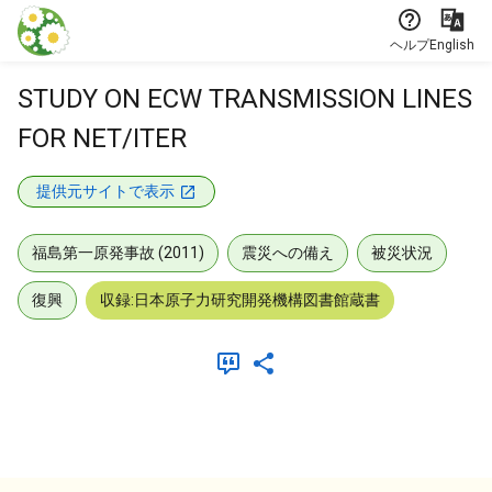
本文に飛ぶ
ヘルプ
English
STUDY ON ECW TRANSMISSION LINES
FOR NET/ITER
提供元サイトで表示
福島第一原発事故 (2011)
震災への備え
被災状況
復興
収録:日本原子力研究開発機構図書館蔵書
メタデータ