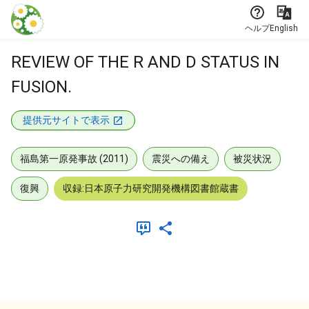
本文に飛ぶ
ヘルプ
English
REVIEW OF THE R AND D STATUS IN
FUSION.
提供元サイトで表示
福島第一原発事故 (2011)
震災への備え
被災状況
復興
収録:日本原子力研究開発機構図書館蔵書
メタデータ