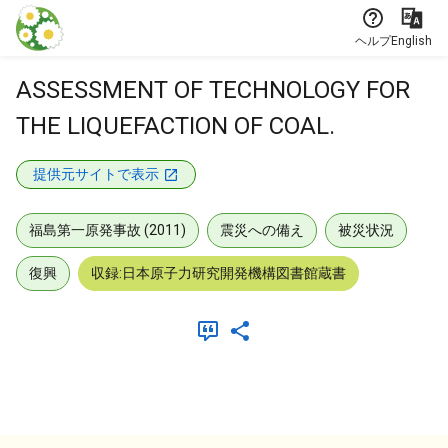
本文に飛ぶ
ヘルプ
English
ASSESSMENT OF TECHNOLOGY FOR
THE LIQUEFACTION OF COAL.
提供元サイトで表示
福島第一原発事故 (2011)
震災への備え
被災状況
復興
収録:日本原子力研究開発機構図書館蔵書
メタデータ