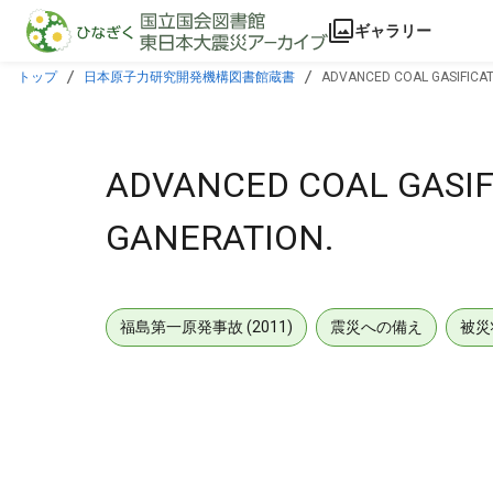
本文に飛ぶ
ギャラリー
トップ
日本原子力研究開発機構図書館蔵書
ADVANCED COAL GASIFICAT
ADVANCED COAL GASIF
GANERATION.
福島第一原発事故 (2011)
震災への備え
被災