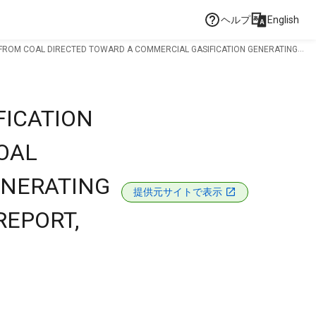
ヘルプ
English
FROM COAL DIRECTED TOWARD A COMMERCIAL GASIFICATION GENERATING
FICATION
OAL
ENERATING
提供元サイトで表示
REPORT,