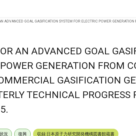
N ADVANCED GOAL GASIFICATION SYSTEM FOR ELECTRIC POWER GENERATION 
MBER '75.
OR AN ADVANCED GOAL GASI
C POWER GENERATION FROM C
OMMERCIAL GASIFICATION G
RTERLY TECHNICAL PROGRESS 
5.
状況
復興
収録:日本原子力研究開発機構図書館蔵書