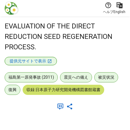
本文に飛ぶ
ヘルプ
English
EVALUATION OF THE DIRECT
REDUCTION SEED REGENERATION
PROCESS.
提供元サイトで表示
福島第一原発事故 (2011)
震災への備え
被災状況
復興
収録:日本原子力研究開発機構図書館蔵書