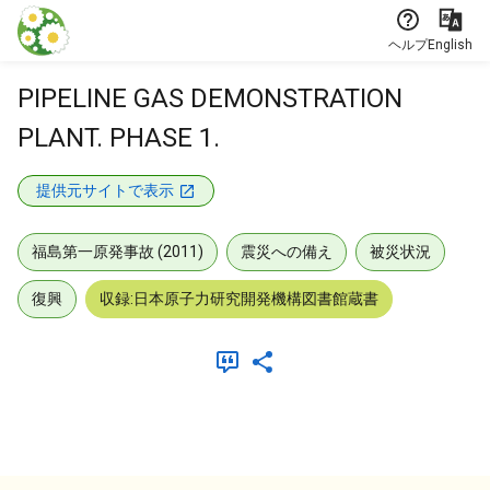
本文に飛ぶ
ヘルプ
English
PIPELINE GAS DEMONSTRATION
PLANT. PHASE 1.
提供元サイトで表示
福島第一原発事故 (2011)
震災への備え
被災状況
復興
収録:日本原子力研究開発機構図書館蔵書
メタデータ