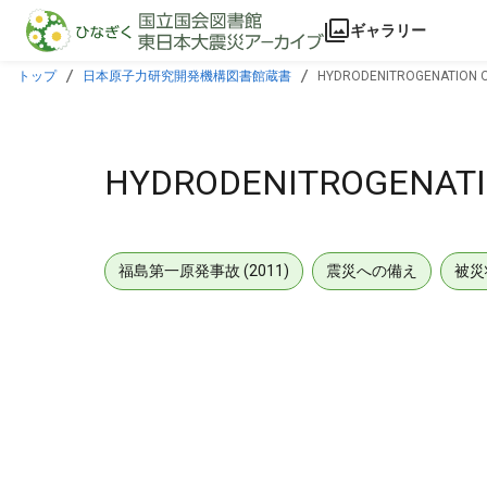
本文に飛ぶ
ギャラリー
トップ
日本原子力研究開発機構図書館蔵書
HYDRODENITROGENATION OF
HYDRODENITROGENATIO
福島第一原発事故 (2011)
震災への備え
被災
メタデータ