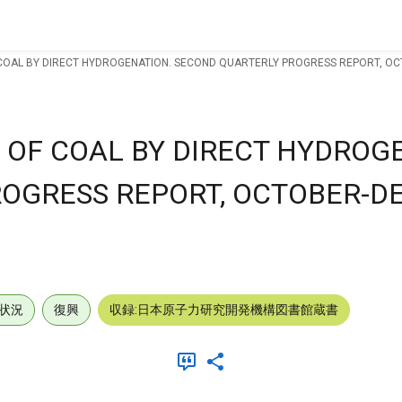
 COAL BY DIRECT HYDROGENATION. SECOND QUARTERLY PROGRESS REPORT, O
 OF COAL BY DIRECT HYDROG
ROGRESS REPORT, OCTOBER-
状況
復興
収録:日本原子力研究開発機構図書館蔵書