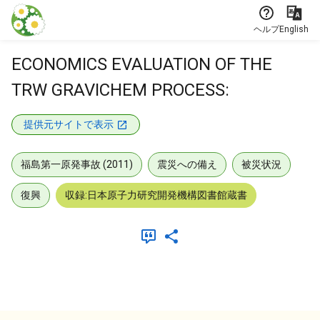
本文に飛ぶ
ヘルプ
English
ECONOMICS EVALUATION OF THE
TRW GRAVICHEM PROCESS:
提供元サイトで表示
福島第一原発事故 (2011)
震災への備え
被災状況
復興
収録:日本原子力研究開発機構図書館蔵書
メタデータ