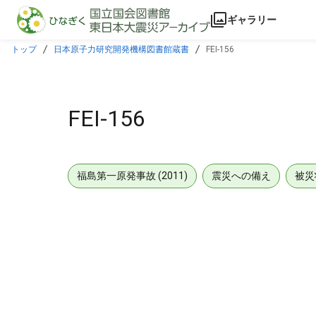
本文に飛ぶ
ギャラリー
トップ
日本原子力研究開発機構図書館蔵書
FEI-156
FEI-156
福島第一原発事故 (2011)
震災への備え
被災
メタデータ