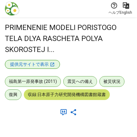
本文に飛ぶ
ヘルプ
English
PRIMENENIE MODELI PORISTOGO
TELA DLYA RASCHETA POLYA
SKOROSTEJ I...
提供元サイトで表示
福島第一原発事故 (2011)
震災への備え
被災状況
復興
収録:日本原子力研究開発機構図書館蔵書