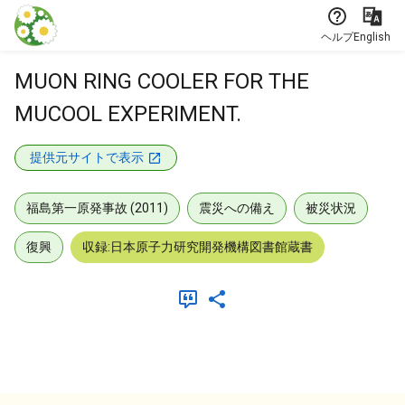
本文に飛ぶ
ヘルプ
English
MUON RING COOLER FOR THE
MUCOOL EXPERIMENT.
提供元サイトで表示
福島第一原発事故 (2011)
震災への備え
被災状況
復興
収録:日本原子力研究開発機構図書館蔵書
メタデータ