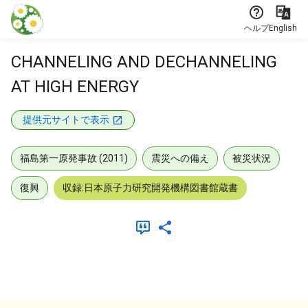
本文に飛ぶ
ヘルプ
English
CHANNELING AND DECHANNELING
AT HIGH ENERGY
提供元サイトで表示
福島第一原発事故 (2011)
震災への備え
被災状況
復興
収録:日本原子力研究開発機構図書館蔵書
メタデータ