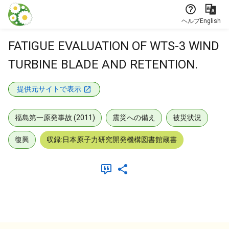
本文に飛ぶ
ヘルプ
English
FATIGUE EVALUATION OF WTS-3 WIND
TURBINE BLADE AND RETENTION.
提供元サイトで表示
福島第一原発事故 (2011)
震災への備え
被災状況
復興
収録:日本原子力研究開発機構図書館蔵書
メタデータ