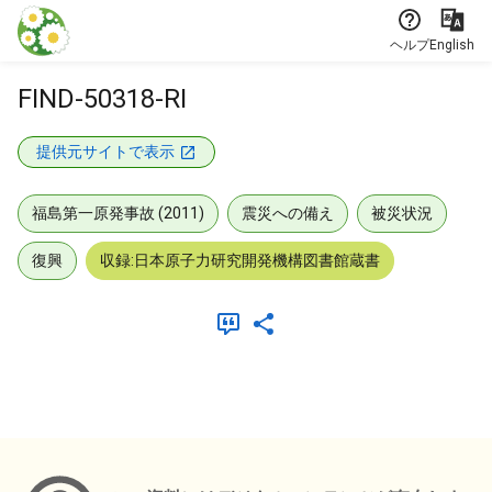
本文に飛ぶ
ヘルプ
English
FIND-50318-RI
提供元サイトで表示
福島第一原発事故 (2011)
震災への備え
被災状況
復興
収録:日本原子力研究開発機構図書館蔵書
メタデータ