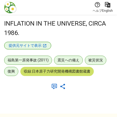
本文に飛ぶ
ヘルプ
English
INFLATION IN THE UNIVERSE, CIRCA
1986.
提供元サイトで表示
福島第一原発事故 (2011)
震災への備え
被災状況
復興
収録:日本原子力研究開発機構図書館蔵書
メタデータ