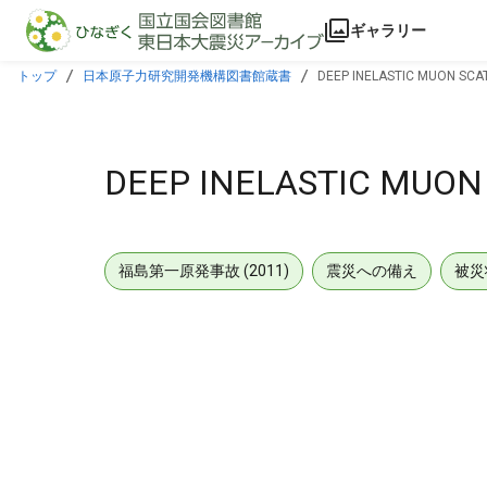
本文に飛ぶ
ギャラリー
トップ
日本原子力研究開発機構図書館蔵書
DEEP INELASTIC MUON SCAT
DEEP INELASTIC MUON 
福島第一原発事故 (2011)
震災への備え
被災
メタデータ