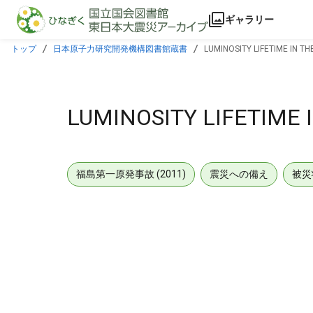
本文に飛ぶ
ギャラリー
トップ
日本原子力研究開発機構図書館蔵書
LUMINOSITY LIFETIME IN T
LUMINOSITY LIFETIME 
福島第一原発事故 (2011)
震災への備え
被災
メタデータ