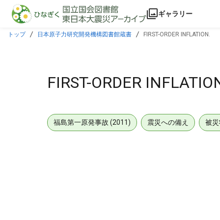
本文に飛ぶ
ギャラリー
トップ
日本原子力研究開発機構図書館蔵書
FIRST-ORDER INFLATION.
FIRST-ORDER INFLATIO
福島第一原発事故 (2011)
震災への備え
被災
メタデータ