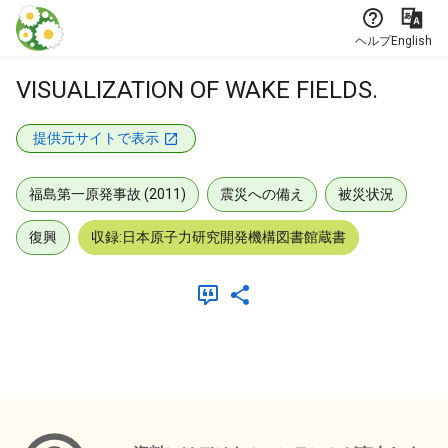
本文に飛ぶ
ヘルプ
English
VISUALIZATION OF WAKE FIELDS.
提供元サイトで表示
福島第一原発事故 (2011)
震災への備え
被災状況
復興
収録:日本原子力研究開発機構図書館蔵書
メタデータ