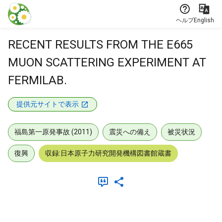
本文に飛ぶ
ヘルプ
English
RECENT RESULTS FROM THE E665
MUON SCATTERING EXPERIMENT AT
FERMILAB.
提供元サイトで表示
福島第一原発事故 (2011)
震災への備え
被災状況
復興
収録:日本原子力研究開発機構図書館蔵書