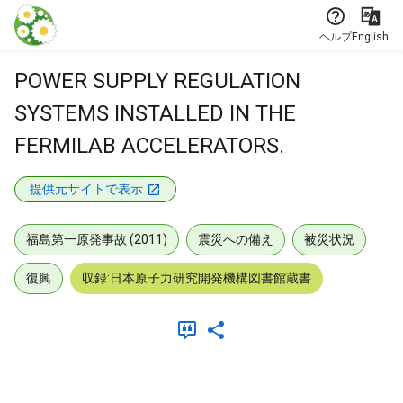
本文に飛ぶ
ヘルプ
English
POWER SUPPLY REGULATION
SYSTEMS INSTALLED IN THE
FERMILAB ACCELERATORS.
提供元サイトで表示
福島第一原発事故 (2011)
震災への備え
被災状況
復興
収録:日本原子力研究開発機構図書館蔵書