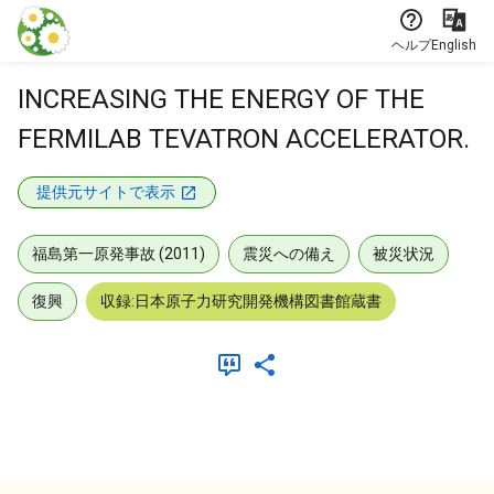
本文に飛ぶ
ヘルプ
English
INCREASING THE ENERGY OF THE
FERMILAB TEVATRON ACCELERATOR.
提供元サイトで表示
福島第一原発事故 (2011)
震災への備え
被災状況
復興
収録:日本原子力研究開発機構図書館蔵書
メタデータ