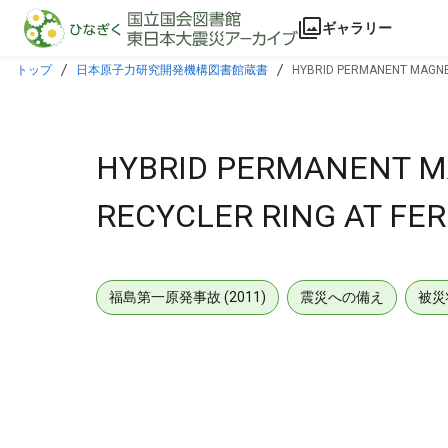
本文に飛ぶ
ギャラリー
トップ
日本原子力研究開発機構図書館蔵書
HYBRID PERMANENT MAGNET
HYBRID PERMANENT MA
RECYCLER RING AT FER
福島第一原発事故 (2011)
震災への備え
被災