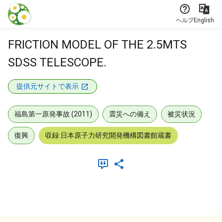
本文に飛ぶ
ヘルプ
English
FRICTION MODEL OF THE 2.5MTS
SDSS TELESCOPE.
提供元サイトで表示
福島第一原発事故 (2011)
震災への備え
被災状況
復興
収録:日本原子力研究開発機構図書館蔵書
メタデータ