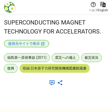
本文に飛ぶ
ヘルプ
English
SUPERCONDUCTING MAGNET
TECHNOLOGY FOR ACCELERATORS.
提供元サイトで表示
福島第一原発事故 (2011)
震災への備え
被災状況
復興
収録:日本原子力研究開発機構図書館蔵書
メタデータ