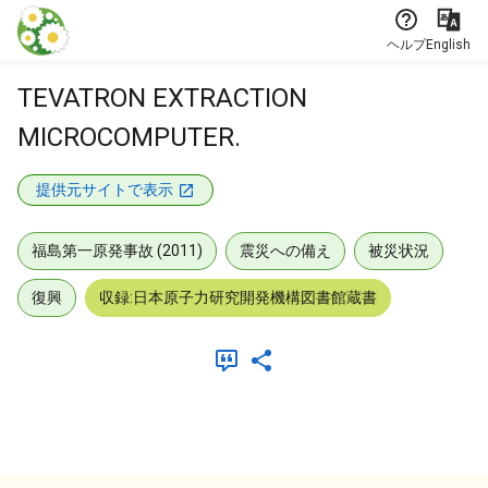
本文に飛ぶ
ヘルプ
English
TEVATRON EXTRACTION
MICROCOMPUTER.
提供元サイトで表示
福島第一原発事故 (2011)
震災への備え
被災状況
復興
収録:日本原子力研究開発機構図書館蔵書
メタデータ