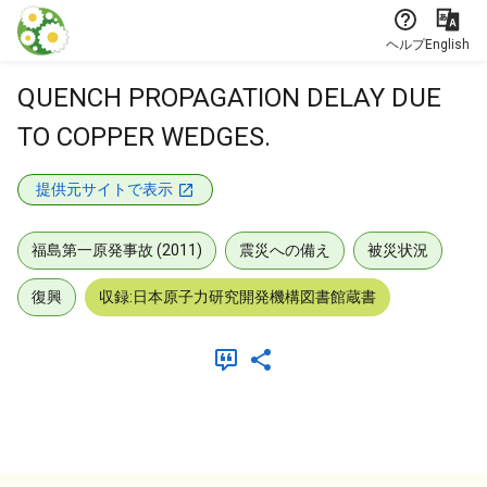
本文に飛ぶ
ヘルプ
English
QUENCH PROPAGATION DELAY DUE
TO COPPER WEDGES.
提供元サイトで表示
福島第一原発事故 (2011)
震災への備え
被災状況
復興
収録:日本原子力研究開発機構図書館蔵書
メタデータ