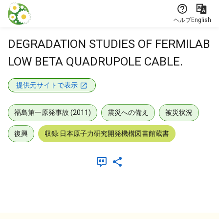
本文に飛ぶ
ヘルプ
English
DEGRADATION STUDIES OF FERMILAB
LOW BETA QUADRUPOLE CABLE.
提供元サイトで表示
福島第一原発事故 (2011)
震災への備え
被災状況
復興
収録:日本原子力研究開発機構図書館蔵書
メタデータ