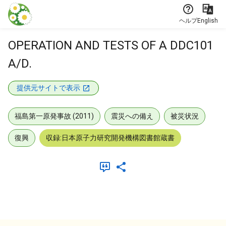
本文に飛ぶ
ヘルプ
English
OPERATION AND TESTS OF A DDC101
A/D.
提供元サイトで表示
福島第一原発事故 (2011)
震災への備え
被災状況
復興
収録:日本原子力研究開発機構図書館蔵書
メタデータ