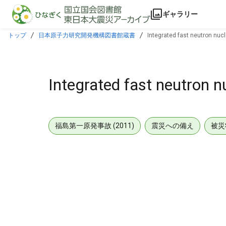
本文に飛ぶ
ギャラリー
トップ
日本原子力研究開発機構図書館蔵書
Integrated fast neutron nucl
Integrated fast neutron n
福島第一原発事故 (2011)
震災への備え
被災
メタデータ