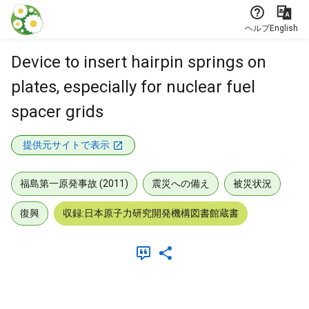
本文に飛ぶ
ヘルプ
English
Device to insert hairpin springs on
plates, especially for nuclear fuel
spacer grids
提供元サイトで表示
福島第一原発事故 (2011)
震災への備え
被災状況
復興
収録:日本原子力研究開発機構図書館蔵書