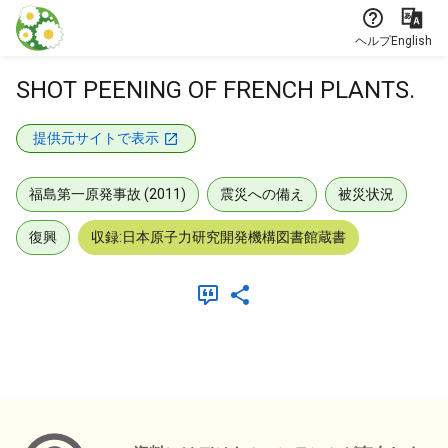
本文に飛ぶ
ヘルプ
English
SHOT PEENING OF FRENCH PLANTS.
提供元サイトで表示
福島第一原発事故 (2011)
震災への備え
被災状況
復興
収録:日本原子力研究開発機構図書館蔵書
メタデータ