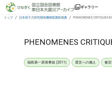
本文に飛ぶ
ギャラリー
トップ
日本原子力研究開発機構図書館蔵書
PHENOMENES CRITIQUES B
PHENOMENES CRITIQU
福島第一原発事故 (2011)
震災への備え
被災
メタデータ