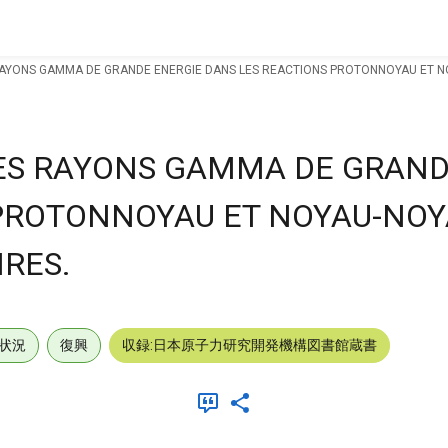
AYONS GAMMA DE GRANDE ENERGIE DANS LES REACTIONS PROTONNOYAU ET NO
ES RAYONS GAMMA DE GRAND
PROTONNOYAU ET NOYAU-NOY
IRES.
状況
復興
収録:日本原子力研究開発機構図書館蔵書